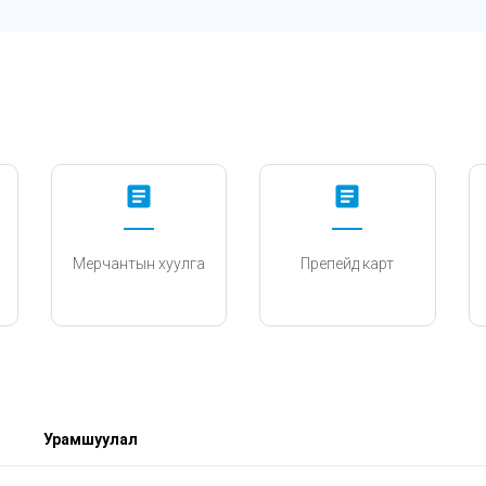
article
article
Мерчантын хуулга
Препейд карт
Урамшуулал