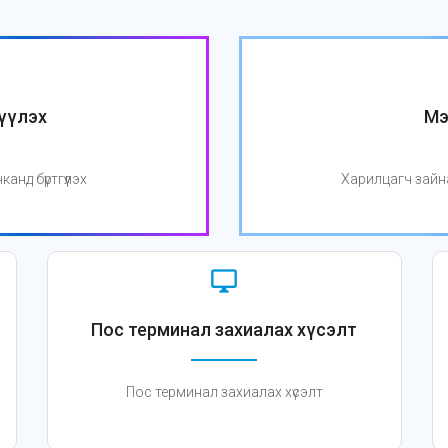
үүлэх
Мэ
нд бүртгүүлэх
Харилцагч зайн
desktop_windows
Пос терминал захиалах хүсэлт
Пос терминал захиалах хүсэлт