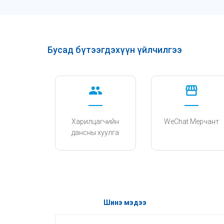
Бусад бүтээгдэхүүн үйлчилгээ
group
storefront
Харилцагчийн
WeChat Мерчант
дансны хуулга
Шинэ мэдээ