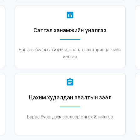
assessment
Сэтгэл ханамжийн үнэлгээ
Банкны бүтээгдэхүүн үйлчилгээнд өгөх харилцагчийн
үнэлгээ
assignment
Цахим худалдан авалтын зээл
Бараа бүтээгдэхүүн зээлээр олгох үйлчилгээ