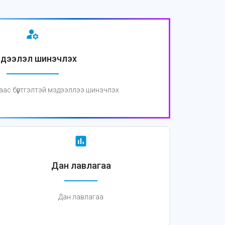
manage_accounts
дээлэл шинэчлэх
аас бүртгэлтэй мэдээллээ шинэчлэх
assessment
Дан лавлагаа
Дан лавлагаа