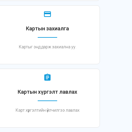
credit_card
Картын захиалга
Картыг энд дарж захиална уу.
assignment
Картын хүргэлт лавлах
Карт хүргэлтийн үйлчилгээ лавлах