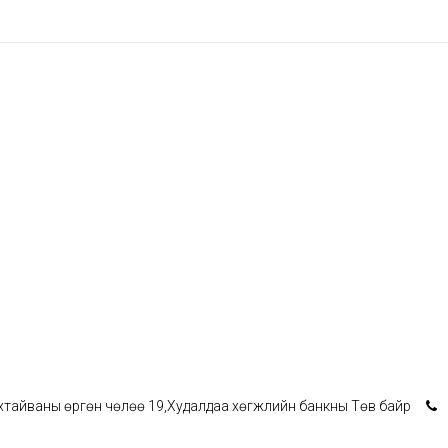
Энхтайваны өргөн чөлөө 19,Худалдаа хөгжлийн банкны Төв байр
1