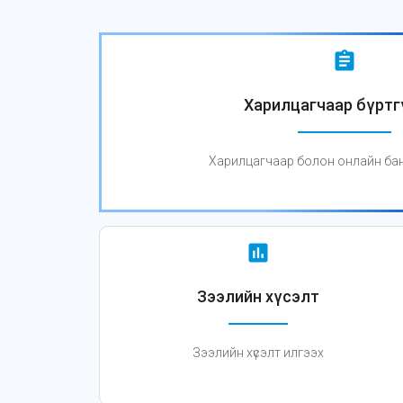
assignment
Харилцагчаар бүртг
Харилцагчаар болон онлайн банка
assessment
Зээлийн хүсэлт
Зээлийн хүсэлт илгээх