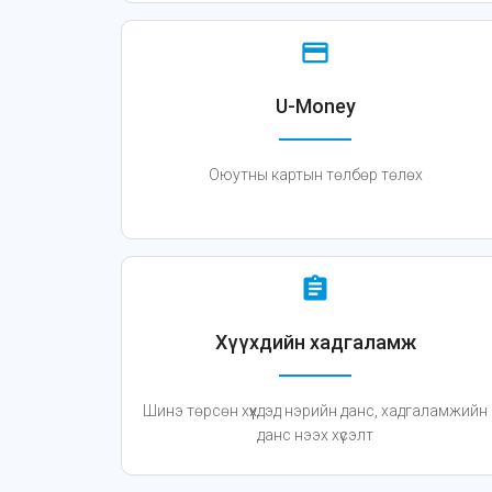
credit_card
U-Money
Оюутны картын төлбөр төлөх
assignment
Хүүхдийн хадгаламж
Шинэ төрсөн хүүхдэд нэрийн данс, хадгаламжийн
данс нээх хүсэлт