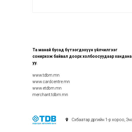
Та манай бусад бүтээгдэхүүн үйлчилгээг
сонирхож байвал доорх холбоосуудаар хандана
уу.
www.tdbm.mn
www.cardcentre.mn
www.etdbm.mn
merchant.tdbm.mn
Сүхбаатар дүүргийн 1-р хороо, 