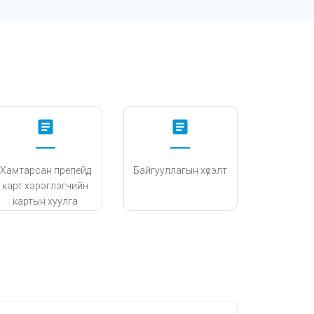
article
article
Хамтарсан препейд
Байгууллагын хүсэлт
карт хэрэглэгчийн
картын хуулга